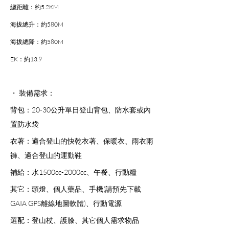
總距離：約5.2KM
海拔總升：約580M
海拔總降：約580M
EK：約13.9
・ 裝備需求：
背包：20-30公升單日登山背包、防水套或內
置防水袋
衣著：適合登山的快乾衣著、保暖衣、雨衣雨
褲、適合登山的運動鞋
補給：水1500cc-2000cc、午餐、行動糧
其它：頭燈、個人藥品、手機(請預先下載
GAIA GPS離線地圖軟體)、行動電源
選配：登山杖、護膝、其它個人需求物品