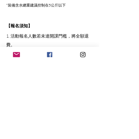
*裝備含水總重建議控制在5公斤以下
【報名須知】
1. 活動報名人數若未達開課門檻，將全額退
費。
2. 若遇氣象惡劣或天災警報，本活動可能受天
氣影響取消或延後。
3. 報名後請完成繳費，才算報名成功；若繳費
期限內未完成繳費者，報名將於繳費期限到期
時取消。