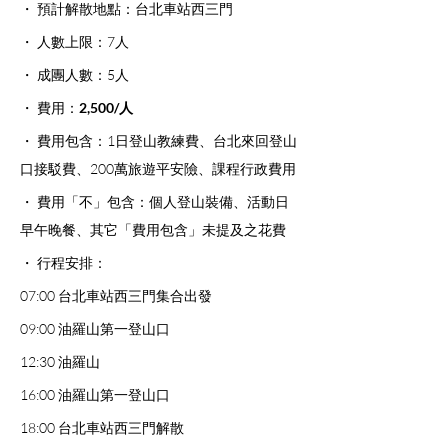
・ 預計解散地點：台北車站西三門
・ 人數上限：7人
・ 成團人數：5人 
・ 費用：
2,500/人
・ 費用包含：1日登山教練費、台北來回登山
口接駁費、200萬旅遊平安險、課程行政費用
・ 費用「不」包含：個人登山裝備、活動日
早午晚餐、其它「費用包含」未提及之花費
・ 行程安排：
07:00 台北車站西三門集合出發
09:00 油羅山第一登山口
12:30 油羅山
16:00 油羅山第一登山口
18:00 台北車站西三門解散