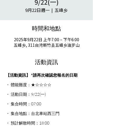
9/22(一)
9月22日週一
  |  
五峰乡
時間和地點
2025年9月22日 上午7:00 – 下午6:00
五峰乡, 311台湾新竹县五峰乡油罗山
活動資訊
【活動資訊】 *請再次確認您報名的日期
・ 體能難度：★☆☆☆☆
・ 活動日期：9/22(一)
・ 集合時間：07:00
・ 集合地點：台北車站西三門
・ 預計解散時間：18:00