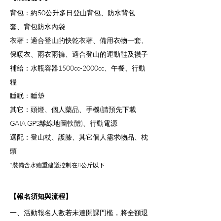
背包：約50公升多日登山背包、防水背包
套、背包防水內袋
衣著：適合登山的快乾衣著、備用衣物一套、
保暖衣、雨衣雨褲、適合登山的運動鞋及襪子
補給：水瓶容器1500cc-2000cc、午餐、行動
糧
睡眠：睡墊
其它：頭燈、個人藥品、手機(請預先下載
GAIA GPS離線地圖軟體)、行動電源
選配：登山杖、護膝、其它個人需求物品、枕
頭
*裝備含水總重建議控制在8公斤以下
【報名須知與流程】
一、活動報名人數若未達開課門檻，將全額退