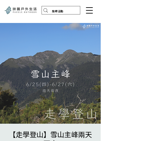
【走學登山】雪山主峰兩天