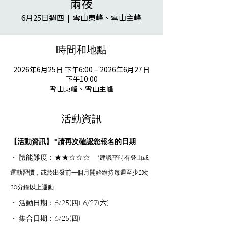
兩夜
6月25日週四
  |  
雪山東峰、雪山主峰
時間和地點
2026年6月25日 下午6:00 – 2026年6月27日
下午10:00
雪山東峰、雪山主峰
活動資訊
【活動資訊】 *請再次確認您報名的日期
・ 體能難度：★★☆☆☆　
*建議平時有登山或
運動習慣，或於出發前一個月開始維持每週至少2次
30分鐘以上運動
・ 活動日期：6/25(四)-6/27(六)
・ 集合日期：6/25(四)