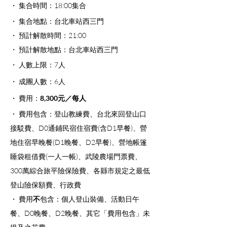
・ 集合時間：18:00集合
・ 集合地點：台北車站西三門
・ 預計解散時間：21:00
・ 預計解散地點：台北車站西三門
・ 人數上限：7人
・ 成團人數：6人 
・ 費用：
8,300元／每人   
・ 費用包含：登山教練費、台北來回登山口
接駁費、D0通鋪民宿住宿費(含D1早餐)、營
地住宿早晚餐(D1晚餐、D2早餐)、營地帳篷
睡袋租借費(一人一帳)、武陵農場門票費、
300萬綜合旅平險保險費、各縣市規定之最低
登山險保額費、行政費
・ 費用
不
包含：個人登山裝備、活動日午
餐、D0晚餐、D2晚餐、其它「費用包含」未