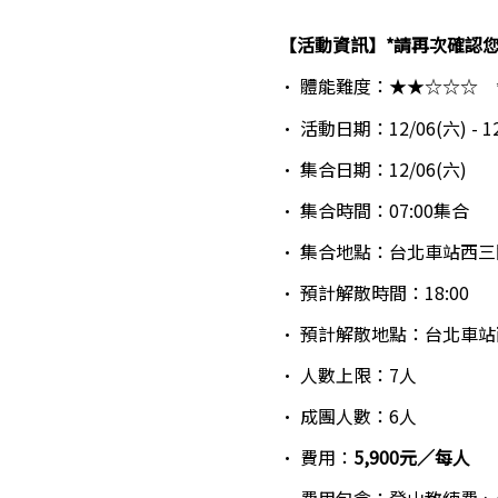
【活動資訊】*請再次確認
・ 體能難度：★★☆☆☆　
・ 活動日期：12/06(六) - 12
・ 集合日期：12/06(六)
・ 集合時間：07:00集合
・ 集合地點：台北車站西三
・ 預計解散時間：18:00
・ 預計解散地點：台北車站
・ 人數上限：7人
・ 成團人數：6人 
・ 費用：
5,900元／每人   