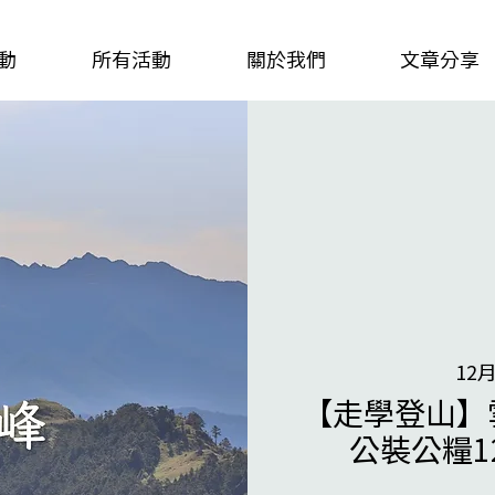
動
所有活動
關於我們
文章分享
12
【走學登山】
公裝公糧12/