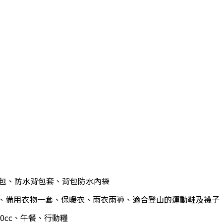
背包、防水背包套、背包防水內袋
、備用衣物一套、保暖衣、雨衣雨褲、適合登山的運動鞋及襪子
000cc、午餐、行動糧