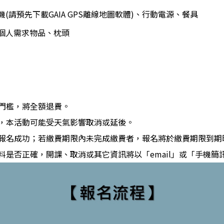
(請預先下載GAIA GPS離線地圖軟體)、行動電源、餐具
個人需求物品、枕頭
課門檻，將全額退費。
報，本活動可能受天氣影響取消或延後。
才算報名成功；若繳費期限內未完成繳費者，報名將於繳費期限到期
資料是否正確，開課、取消或其它資訊將以「email」或「手機簡