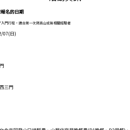
您報名的日期
*入門行程，適合第一次爬高山或無相關經驗者
/07(日)
門
西三門