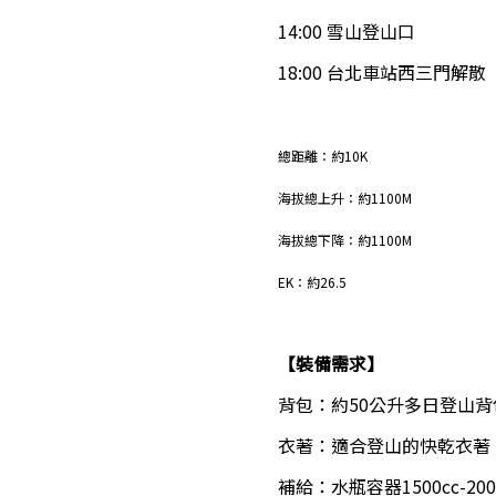
14:00 雪山登山口
18:00 台北車站西三門解散
總距離：約10K
海拔總上升：約1100M
海拔總下降：約1100M
EK：約26.5
【裝備需求】
背包：約50公升多日登山
衣著：適合登山的快乾衣著
補給：水瓶容器1500cc-2