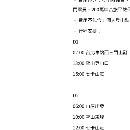
・ 費用包含：登山教練費、
門票費、200萬綜合旅平
・ 費用
不
包含：個人登山裝
・ 行程安排：
D1
07:00 台北車站西三門出發
13:00 雪山登山口
15:00 七卡山莊 
D2
06:00 山屋出發
10:00 雪山東峰
12:00 七卡山莊