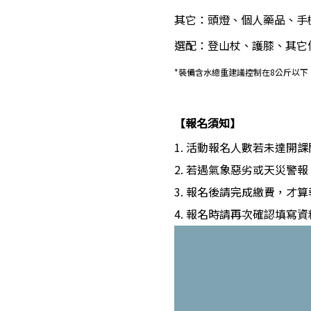
其它：頭燈、個人藥品、手機
選配：登山杖、護膝、其它
*裝備含水總重建議控制在8公斤以下
【報名須知】
1. 活動報名人數若未達開
2. 若遇氣象惡劣或天災警
3. 報名後請完成繳費，
4. 報名時請再次確認填寫