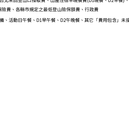
台北來回登山口接駁費、山屋住宿早晚餐費(D1晚餐、D2早餐)
險保險費、各縣市規定之最低登山險保額費、行政費
備、活動日午餐、D1早午餐、D2午晚餐、其它「費用包含」未