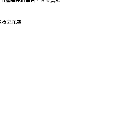
、山屋睡袋租借費、武陵農場
提及之花費