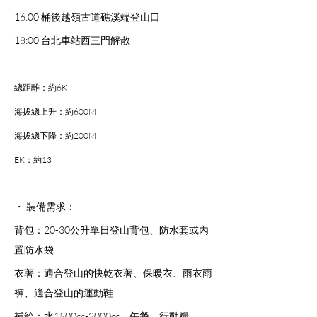
16:00 桶後越嶺古道礁溪端登山口
18:00 台北車站西三門解散
總距離：約6K
海拔總上升：約600M
海拔總下降：約200M
EK：約13
・ 裝備需求：
背包：20-30公升單日登山背包、防水套或內
置防水袋
衣著：適合登山的快乾衣著、保暖衣、雨衣雨
褲、適合登山的運動鞋
補給：水1500cc-2000cc、午餐、行動糧