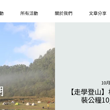
動
所有活動
關於我們
文章分享
10
【走學登山】
裝公糧10/0