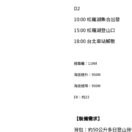
D2
10:00 松蘿湖集合出發
15:00 松羅湖登山口
18:00 台北車站解散
總距離：11KM
海拔總升：900M
海拔總降：900M
EK：約23
【裝備需求】
背包：約50公升多日登山