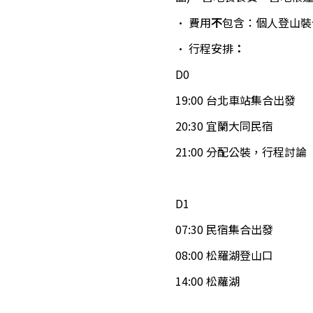
・ 費用
不
包含：個人登山裝
・ 行程安排
：
D0
19:00 台北車站集合出發
20:30 宜蘭大同民宿
21:00 分配公裝，行程討論
D1
07:30 民宿集合出發
08:00 松羅湖登山口
14:00 松蘿湖