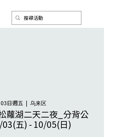
月03日週五
  |  
乌来区
松蘿湖二天二夜_分背公
3(五) - 10/05(日)