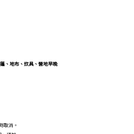
帳篷、地布、炊具、營地早晚
時取消。