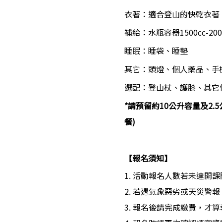
衣著：適合登山的快乾衣著
補給：水瓶容器1500cc-2
睡眠：睡袋、睡墊
其它：頭燈、個人藥品、手機(
選配：登山杖、護膝、其它
*請預留約10公升容量及2
餐)
【報名須知】
1. 活動報名人數若未達開
2. 若遇氣象惡劣或天災警
3. 報名後請完成繳費，