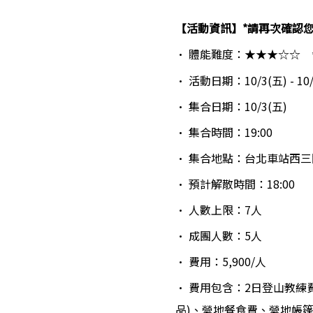
【活動資訊】*請再次確認
・ 體能難度：★★★☆☆　
・ 活動日期：10/3(五) - 10/
・ 集合日期：10/3(五)
・ 集合時間：19:00
・ 集合地點：台北車站西三
・ 預計解散時間：18:00
・ 人數上限：7人
・ 成團人數：5人 
・ 費用：5,900/人
・ 費用包含：2日登山教
品)、營地餐食費、營地帳篷