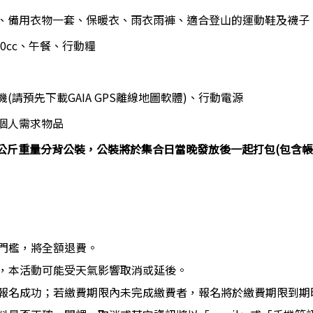
、備用衣物一套、保暖衣、雨衣雨褲、適合登山的運動鞋及襪子
000cc、午餐、行動糧
請預先下載GAIA GPS離線地圖軟體)、行動電源
個人需求物品
.5公斤重量分背公裝，公裝將於集合日當晚發放後一起打包(包含
課門檻，將全額退費。
報，本活動可能受天氣影響取消或延後。
才算報名成功；若繳費期限內未完成繳費者，報名將於繳費期限到期