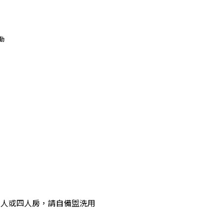
動
雙人或四人房，請自備盥洗用