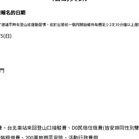
您報名的日期
*建議平時有登山或運動習慣，或於出發前一個月開始維持每週至少2次30分鐘以上運
5(日)
門
練費、台北車站來回登山口接駁費、D0民宿住宿費(皆安排同性別
裝租借費、200萬旅遊平安險、活動行政費用