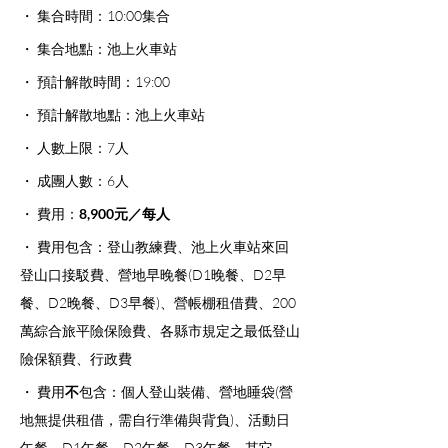
・ 集合時間：10:00集合
・ 集合地點：池上火車站
・ 預計解散時間：19:00
・ 預計解散地點：池上火車站
・ 人數上限：7人
・ 成團人數：6人 
・ 費用：
8,900元／每人   
・ 費用包含：登山教練費、池上火車站來回
登山口接駁費、營地早晚餐(D1晚餐、D2早
餐、D2晚餐、D3早餐)、營帳棚租借費、200
萬綜合旅平險保險費、各縣市規定之最低登山
險保額費、行政費
・ 費用
不
包含：個人登山裝備、營地睡袋(營
地無提供租借，需自行準備與背負)、活動日
午餐、D1午餐、D2午餐、D3午餐、其它