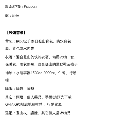
海拔總下降：約2200M
EK：約66
【裝備需求】
背包：約50公升多日登山背包、防水背包
套、背包防水內袋
衣著：適合登山的快乾衣著、備用衣物一套、
保暖衣、雨衣雨褲、適合登山的運動鞋及襪子
補給：水瓶容器1500cc-2000cc、午餐、行動
糧
睡眠：睡袋、睡墊
其它：頭燈、個人藥品、手機(請預先下載
GAIA GPS離線地圖軟體)、行動電源
選配：登山杖、護膝、其它個人需求物品