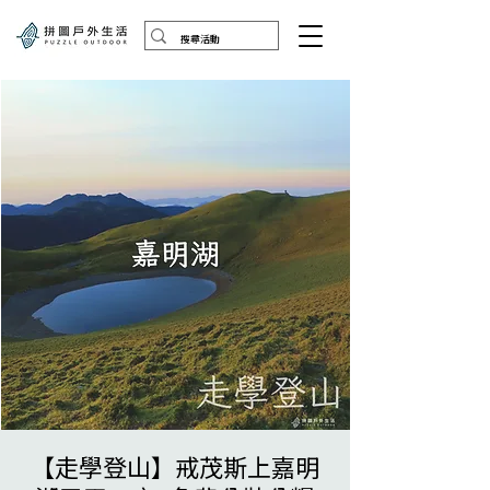
【走學登山】戒茂斯上嘉明