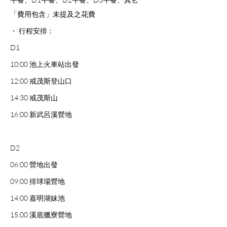
「費用包含」未提及之花費
・ 行程安排：
D1
10:00 池上火車站出發
12:00 戒茂斯登山口
14:30 戒茂斯山 
16:00 新武呂溪營地
D2
06:00 營地出發
09:00 排球場營地
14:00 嘉明湖妹池
15:00 溪底獵寮營地