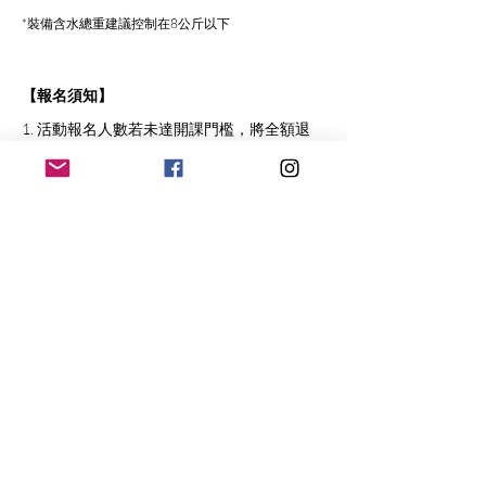
*裝備含水總重建議控制在8公斤以下
【報名須知】
1. 活動報名人數若未達開課門檻，將全額退
費。
2. 若遇氣象惡劣或天災警報，本活動可能受天
氣影響取消或延後。
3. 報名後請完成繳費，才算報名成功；若繳費
期限內未完成繳費者，報名將於繳費期限到期
時取消。
4. 報名時請再次確認填寫資料是否正確，開
課、取消或其它資訊將以「email」或「手機
簡訊」通知。