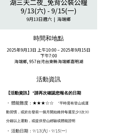
湖三天二夜_免背公裝公糧
9/13(六) - 9/15(一)
9月13日週六
  |  
海端鄉
時間和地點
2025年9月13日 上午10:00 – 2025年9月15日
下午7:00
海端鄉, 957台湾台東縣海端鄉嘉明湖
活動資訊
【活動資訊】 *請再次確認您報名的日期
・ 體能難度：★★★☆☆　
*平時需有登山或運
動習慣，或於出發前一個月開始維持每週至少3次30
分鐘以上運動，或提供登山經驗或體能證明
・ 活動日期：9/13(六) - 9/15(一)