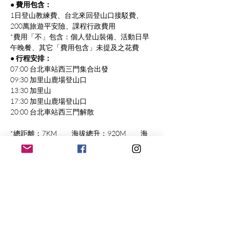
● 費用包含：
1日登山教練費、台北來回登山口接駁費、
200萬旅遊平安險、課程行政費用
*費用「不」包含：個人登山裝備、活動日早
午晚餐、其它「費用包含」未提及之花費
● 行程安排：
07:00 台北車站西三門集合出發
09:30 加里山鹿場登山口
13:30 加里山
17:30 加里山鹿場登山口
20:00 台北車站西三門解散
*總距離：7KM　　海拔總升：920M　　海
拔總降：920M　　EK：20.8
拼圖戶外生活工作室
Email：
puzzleoutdoor@gmail.com