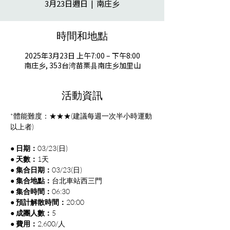
3月23日週日
  |  
南庄乡
時間和地點
2025年3月23日 上午7:00 – 下午8:00
南庄乡, 353台湾苗栗县南庄乡加里山
活動資訊
*體能難度：★★★(建議每週一次半小時運動
以上者)
● 日期：
03/23(日)
● 天數：
1天
● 集合日期：
03/23(日)
● 集合地點：
台北車站西三門
● 集合時間：
06:30
● 預計解散時間：
20:00
● 成團人數：
5
● 費用：
2,600/人