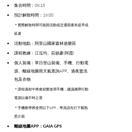
集合時間：08:15
預計解散時間：18:00 
＊實際解散時間可能因活動或交通因素有提早或
延遲
活動地點：阿里山國家森林遊樂區
課程教練：江泓均、莊鎮豪(阿霞)
個人裝備：單日登山裝備、手機、行動電
源、離線地圖雨天氣查詢APP、過夜盥洗
包及衣物
＊課程過程中將會頻繁使用手機，建議攜帶行動
電源以備不時之需
＊手機教學將使用以下APP，學員請先行下載熟
悉介面
離線地圖APP：GAIA GPS