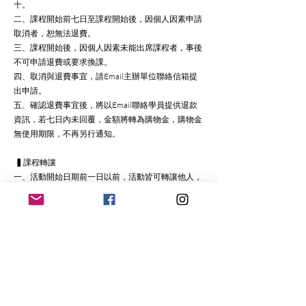
十。
二、課程開始前七日至課程開始後，因個人因素申請
取消者，恕無法退費。
三、課程開始後，因個人因素未能出席課程者，事後
不可申請退費或要求換課。
四、取消與退費事宜，請Email主辦單位聯絡信箱提
出申請。
五、確認退費事宜後，將以Email聯絡學員提供退款
資訊，若七日內未回覆，金額將轉為購物金，購物金
無使用期限，不再另行通知。
 ▍
課程轉讓
一、活動開始日期前一日以前，活動皆可轉讓他人，
需自行尋找轉讓對象。請於活動開始前一日，主動告
知轉讓事由並提供接受轉讓之學員資料，以利行政作
業上所需之變更，唯保險須至少2-3行政作業日，可
能無法未受轉讓之學員投保
二、每活動轉讓以一次為限
【登山戶外活動風險告知】
一、活動中請遵從指導員指揮，因隊員體能、安全及