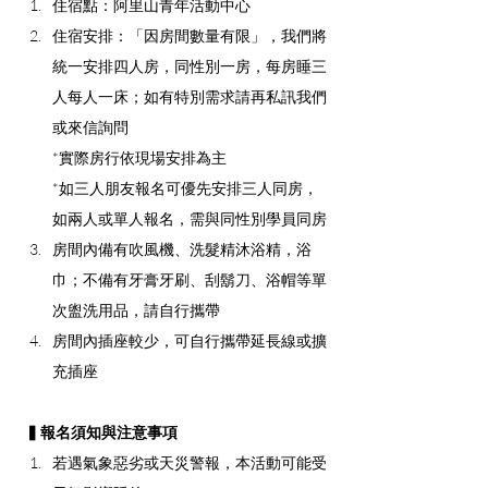
住宿點：阿里山青年活動中心
住宿安排：「因房間數量有限」，我們將
統一安排四人房，同性別一房，每房睡三
人每人一床；如有特別需求請再私訊我們
或來信詢問
*實際房行依現場安排為主
*如三人朋友報名可優先安排三人同房，
如兩人或單人報名，需與同性別學員同房
房間內備有吹風機、洗髮精沐浴精，浴
巾；不備有牙膏牙刷、刮鬍刀、浴帽等單
次盥洗用品，請自行攜帶
房間內插座較少，可自行攜帶延長線或擴
充插座
 ▍報名須知與注意事項
若遇氣象惡劣或天災警報，本活動可能受