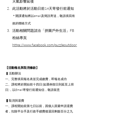
天氣影響延後
此活動將於活動日前14天寄發行前通知
＊開課通知將以email及簡訊寄送，敬請填寫有
效的聯絡方式
活動相關問題請洽「拼圖戶外生活」FB
粉絲專頁 
https://www.facebook.com/puzzleoutdoor
【活動報名與取消條款】
▍活動辦法
一、完整填寫報名表並完成繳費，即報名成功
二、課程將於開始前十四日(如遇例假日則延至上班
日)，以Email寄發行前通知信，敬請留意
 ▍
取消與退費
一、課程開始前第七日以前，因個人因素申請退費
者，扣除平台手及行政手續費後退回剩餘百分之九