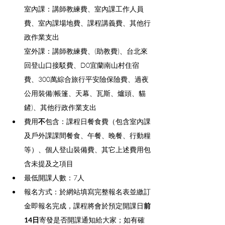
室內課：講師教練費、室內課工作人員
費、室內課場地費、課程講義費、其他行
政作業支出
室外課：講師教練費、(助教費)、台北來
回登山口接駁費、D0宜蘭南山村住宿
費、300萬綜合旅行平安險保險費、過夜
公用裝備(帳篷、天幕、瓦斯、爐頭、貓
鏟)、其他行政作業支出
費用
不
包含：課程日餐食費（包含室內課
及戶外課課間餐食、午餐、晚餐、行動糧
等）、個人登山裝備費、其它上述費用包
含未提及之項目
最低開課人數：7人
報名方式：於網站填寫完整報名表並繳訂
金即報名完成，課程將會於預定開課日
前
14日
寄發是否開課通知給大家；如有確