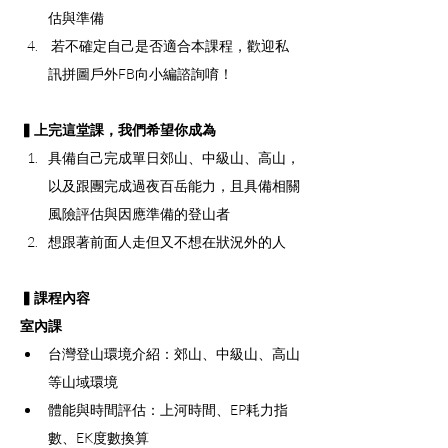
估與準備
 若不確定自己是否適合本課程，歡迎私
訊
拼圖戶外FB
向小編諮詢唷！
▍上完這堂課，我們希望你成為
具備自己完成單日郊山、中級山、高山，
以及跟團完成過夜百岳能力，且具備相關
風險評估與因應準備的登山者
想跟著前面人走但又不想在狀況外的人
▍課程內容
室內課
台灣登山環境介紹：郊山、中級山、高山
等山域環境
體能與時間評估：上河時間、EP耗力指
數、EK度數換算