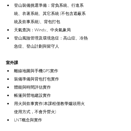
登山裝備挑選準備：背負系統、行進系
統、衣著系統、其它系統 (不包含遮蔽系
統及炊事系統)、背包打包
天氣查詢：Windy、中央氣象局
登山風險管理及環境急症：高山症、冷熱
急症、登山計劃與留守人
室外課
離線地圖與手機GPS實作
裝備準備與背包打包實作
體能與時間評估實作
帳篷與營地建設實作
用火與炊事實作(本課程僅教學爐頭用火
使用方式，不會升營火) 
LNT概念與實作