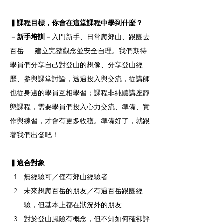
▍課程目標，你會在這堂課程中學到什麼？
－新手培訓－
入門新手、日常爬郊山、跟團去
百岳——建立完整觀念並安全自理。我們期待
學員們分享自己對登山的想像、分享登山經
歷、參與課堂討論，透過投入與交流，從講師
也從身邊的學員互相學習；課程非純聽講座靜
態課程，需要學員們投入心力交流、準備、實
作與練習，才會有更多收穫。準備好了，就跟
著我們出發吧！
▍適合對象
無經驗可／僅有郊山經驗者
未來想爬百岳的朋友／有過百岳跟團經
驗，但基本上都在狀況外的朋友
對於登山風險有概念，但不知如何確卻評