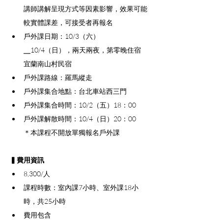
講師講解呈現方式等因素影響，效果可能
較實體課差，可接受者再報名
戶外課日期：10/3（六）
╴10/4（日），兩天兩夜，第零晚住宿
宜蘭南山村民宿
戶外課路線：羅馬縱走
戶外課集合地點：台北車站西三門
戶外課集合時間：10/2（五）18：00
戶外課解散時間：10/4（日）20：00
＊本課程不開放單獨報名戶外課
▍費用資訊
8,300/人
課程時數：室內課7小時、室外課18小
時，共25小時
費用包含