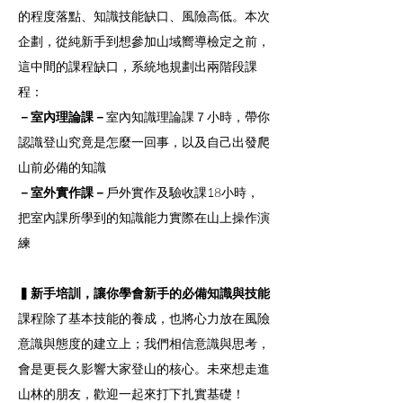
的程度落點、知識技能缺口、風險高低。本次
企劃，從純新手到想參加山域嚮導檢定之前，
這中間的課程缺口，系統地規劃出兩階段課
程：
－室內理論課－
室內知識理論課７小時，帶你
認識登山究竟是怎麼一回事，以及自己出發爬
山前必備的知識
－室外實作課－
戶外實作及驗收課18小時，
把室內課所學到的知識能力實際在山上操作演
練
▍新手培訓，讓你學會新手的必備知識與技能
課程除了基本技能的養成，也將心力放在風險
意識與態度的建立上；我們相信意識與思考，
會是更長久影響大家登山的核心。未來想走進
山林的朋友，歡迎一起來打下扎實基礎！