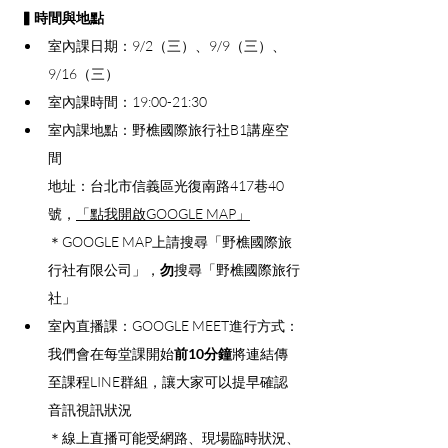
▍時間與地點
室內課日期：9/2（三）、9/9（三）、
9/16（三）
室內課時間：19:00-21:30
室內課地點：野樵國際旅行社B1講座空
間
地址：台北市信義區光復南路417巷40
號，
「點我開啟GOOGLE MAP」
＊GOOGLE MAP上請搜尋「野樵國際旅
行社有限公司」，
勿
搜尋「野樵國際旅行
社」
室內直播課：GOOGLE MEET進行方式：
我們會在每堂課開始
前10分鐘
將連結傳
至課程LINE群組，讓大家可以提早確認
音訊視訊狀況
＊線上直播可能受網路、現場臨時狀況、