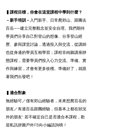
▍課程目標，你會在這堂課程中學到什麼？
－新手培訓－
入門新手、日常爬郊山、跟團去
百岳——建立完整觀念並安全自理。我們期待
學員們分享自己對登山的想像、分享登山經
歷、參與課堂討論，透過投入與交流，從講師
也從身邊的學員互相學習；課程非純聽講座靜
態課程，需要學員們投入心力交流、準備、實
作與練習，才會有更多收穫。準備好了，就跟
著我們出發吧！
▍適合對象
無經驗可／僅有郊山經驗者，未來想爬百岳的
朋友／有過百岳跟團經驗，但基本上都在狀況
外的朋友* 若不確定自己是否適合本課程，歡
迎私訊
拼圖戶外FB
向小編諮詢唷！