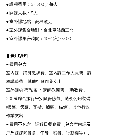
● 課程費用：$5,200 ／每人
● 開課人數：5人
● 室外課地點：高島縱走
● 室外課集合地點：台北車站西三門
● 室外課集合時間：10/4(六) 07:00 
▍費用須知
● 費用包含
室內課：講師教練費、室內課工作人員費、課
程講義費、其他行政作業支出
室外課(如有報名)：講師教練費、(助教費)、
200萬綜合旅行平安險保險費、過夜公用裝備
(帳篷、天幕、瓦斯、爐頭、貓鏟)、其他行政
作業支出
● 費用
不
包含：課程日餐食費（包含室內課及
戶外課課間餐食、午餐、晚餐、行動糧等）、