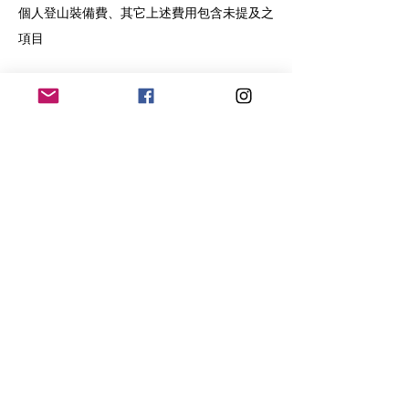
個人登山裝備費、其它上述費用包含未提及之
項目
▍報名流程
票券
銷售已完結
票券類型
實體課程