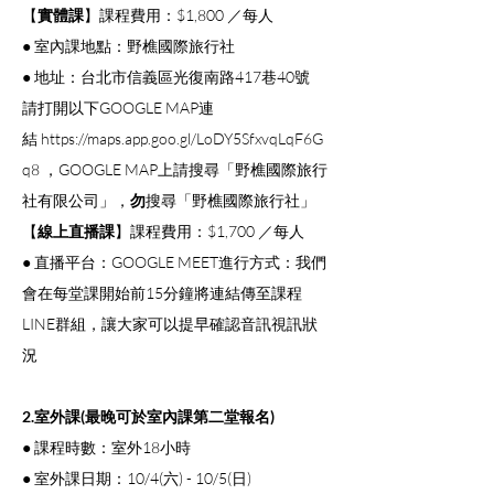
【
實體課
】課程費用：$1,800 ／每人
● 室內課地點：野樵國際旅行社
● 地址：台北市信義區光復南路417巷40號
請打開以下GOOGLE MAP連
結 
https://maps.app.goo.gl/LoDY5SfxvqLqF6G
q8
 ，GOOGLE MAP上請搜尋「野樵國際旅行
社有限公司」，
勿
搜尋「野樵國際旅行社」
【
線上直播課
】課程費用：$1,700 ／每人
● 直播平台：GOOGLE MEET進行方式：我們
會在每堂課開始前15分鐘將連結傳至課程
LINE群組，讓大家可以提早確認音訊視訊狀
況
2.室外課(最晚可於室內課第二堂報名)
● 課程時數：室外18小時
● 室外課日期：10/4(六) - 10/5(日)