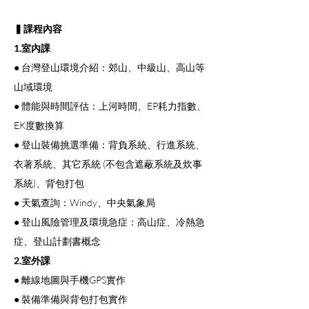
▍課程內容
1.室內課
● 台灣登山環境介紹：郊山、中級山、高山等
山域環境
● 體能與時間評估：上河時間、EP耗力指數、
EK度數換算
● 登山裝備挑選準備：背負系統、行進系統、
衣著系統、其它系統 (不包含遮蔽系統及炊事
系統)、背包打包
● 天氣查詢：Windy、中央氣象局
● 登山風險管理及環境急症：高山症、冷熱急
症、登山計劃書概念
2.室外課
● 離線地圖與手機GPS實作
● 裝備準備與背包打包實作