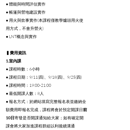
● 體能與時間評估實作
● 帳篷與營地建設實作
● 用火與炊事實作(本課程僅教學爐頭用火使
用方式，不會升營火)
● LNT概念與實作
▍費用資訊
1.室內課
● 課程時數：6小時
● 課程日期：9/11(四)、9/18(四)、9/25(四)
● 課程時間：19:00-21:00
● 最低開課人數：8人
● 報名方式：於網站填寫完整報名表並繳納全
額費用即報名完成，課程將會於預定開課日
前
10日
寄發是否開課通知給大家；如有確定開
課會將大家加進課程群組以利後續溝通