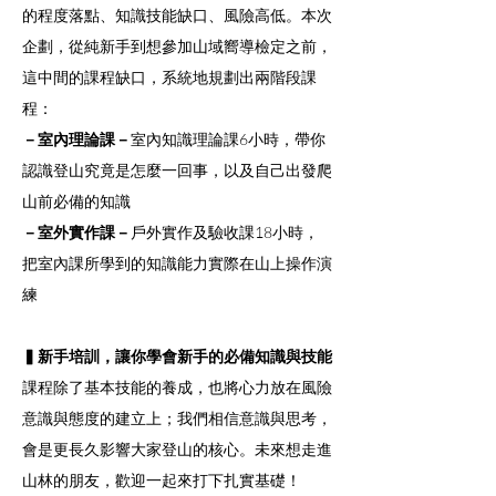
的程度落點、知識技能缺口、風險高低。本次
企劃，從純新手到想參加山域嚮導檢定之前，
這中間的課程缺口，系統地規劃出兩階段課
程：
－室內理論課－
室內知識理論課6小時，帶你
認識登山究竟是怎麼一回事，以及自己出發爬
山前必備的知識
－室外實作課－
戶外實作及驗收課18小時，
把室內課所學到的知識能力實際在山上操作演
練
▍新手培訓，讓你學會新手的必備知識與技能
課程除了基本技能的養成，也將心力放在風險
意識與態度的建立上；我們相信意識與思考，
會是更長久影響大家登山的核心。未來想走進
山林的朋友，歡迎一起來打下扎實基礎！