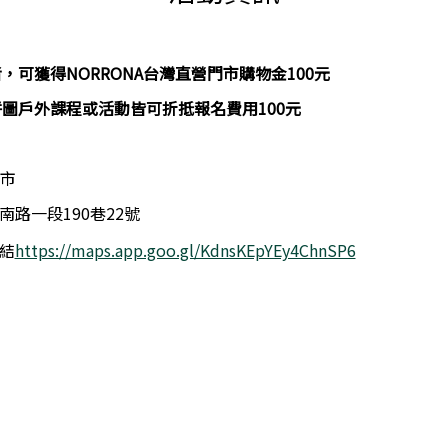
，可獲得NORRONA台灣直營門市購物金100元
圖戶外課程或活動皆可折抵報名費用100元
門市
路一段190巷22號
連結
https://maps.app.goo.gl/KdnsKEpYEy4ChnSP6