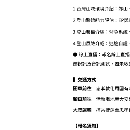
1.台灣山域環境介紹：郊山
2.登山路線耗力評估：EP與
3.登山裝備介紹：背負系統
4.登山風險介紹：迷途自
● 線上直播：報名線上直播
始視訊及音訊測試，如未收到
▍交通方式 
開車前往｜
忠孝敦化周圍有收
騎車前往｜
活動場地旁大安
大眾運輸｜
搭乘捷運至忠孝
【報名須知】