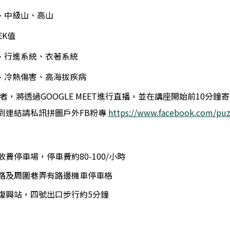
、中級山、高山
EK值
、行進系統、衣著系統
處、冷熱傷害、高海拔疾病
者，將透過GOOGLE MEET進行直播，並在講座開始前10分
連結請私訊拼圖戶外FB粉專 
https://www.facebook.com/pu
費停車場，停車費約80-100/小時
路及周圍巷弄有路邊機車停車格
復興站，四號出口步行約5分鐘