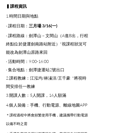
▍課程資訊 
1.時間日期與地點
‧ 課程日期：
三月場 3/16(一)
‧ 課程路線：劍潭山－文間山（A進B出，行程
終點位於捷運劍南路站附近）*視課程狀況可
能改為劍潭山原路來回
‧ 活動時間：9:00-16:00
‧ 集合地點：劍潭捷運站2號出口
2.課程教練：江泓均/林溱洹/王千豪  *將視時
間安排任一教練
3.開課人數：5人開課，16人額滿
4.個人裝備：手機、行動電源、離線地圖APP
＊課程過程中將會頻繁使用手機，建議攜帶行動電源
以備不時之需