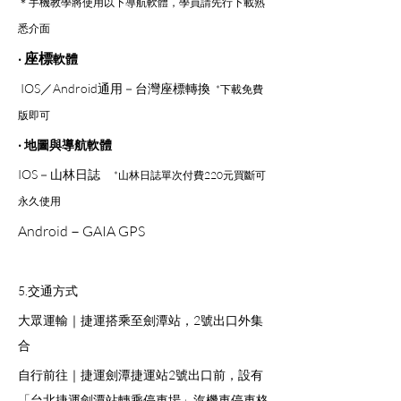
＊手機教學將使用以下導航軟體，學員請先行下載熟
悉介面
座標
‧ 
軟體
 IOS／Android通用－台灣座標轉換  
*下載免費
版即可
‧ 地圖與導航軟體 
IOS－山林日誌     
*山林日誌單次付費220元買斷可
永久使用
Android－GAIA GPS
5.交通方式 
大眾運輸｜捷運搭乘至劍潭站，2號出口外集
合
自行前往｜捷運劍潭捷運站2號出口前，設有
「台北捷運劍潭站轉乘停車場」汽機車停車格