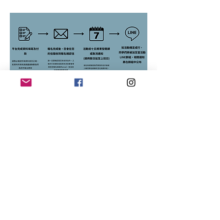
【活動報名與取消條款】
▍活動辦法
一、完整填寫報名表並完成繳費，即報名成功
二、課程將於開始前七日(如遇例假日則延至上班
日)，以Email寄發行前通知信，敬請留意
 ▍
取消與退費
一、課程開始前第七日以前，因個人因素申請退費
者，扣除平台手及行政手續費後退回剩餘百分之九
十。
二、課程開始前七日至課程開始後，因個人因素申請