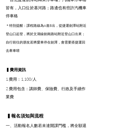
皆有，入口位於基河路；路邊也有些許汽機車
停車格
＊特別提醒：課程路線為A進B出，從捷運劍潭站附近
登山口起登，將於文湖線劍南路站附近登山口出來；
自行前往的朋友若將愛車停在劍潭，會需要搭捷運回
去牽車唷
▍費用資訊
1.費用：1,100/人
2.費用包含：講師費、保險費、行政及手續作
業費
 ▍報名須知與流程
一、活動報名人數若未達開課門檻，將全額退