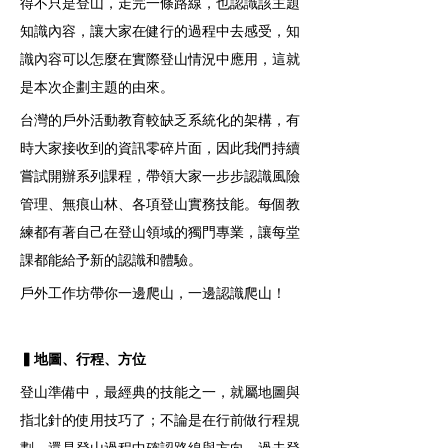
得不只是登山，走完一條路線，也認識該主題
知識內容，讓大家在健行的過程中去感受，知
識內容可以怎麼在實際登山情況中應用，這就
是本次企劃主題的由來。
台灣的戶外活動教育較缺乏系統化的架構，有
時大家接收到的資訊零碎片面，因此我們持續
嘗試開辦系列課程，帶領大家一步步認識風險
管理、無痕山林、各項登山實務技能。每個教
練都有著自己在登山領域的獨門專業，讓每堂
課都能給予新的認識和體驗。
戶外工作坊帶你一邊爬山，一邊認識爬山！
▍地圖、行程、方位
登山準備中，最經典的技能之一，就屬地圖與
指北針的使用技巧了；不論是在行前做行程規
劃，還是登山過程中確認路線與方向，過去登