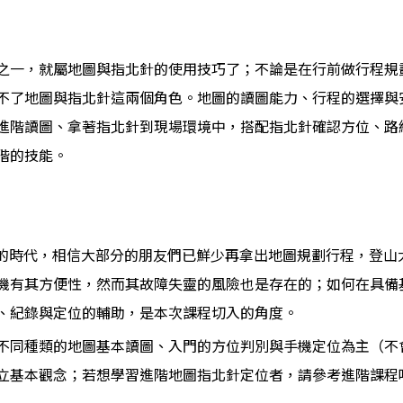
之一，就屬地圖與指北針的使用技巧了；不論是在行前做行程規
不了地圖與指北針這兩個角色。地圖的讀圖能力、行程的選擇與
進階讀圖、拿著指北針到現場環境中，搭配指北針確認方位、路
階的技能。
及的時代，相信大部分的朋友們已鮮少再拿出地圖規劃行程，登山
機有其方便性，然而其故障失靈的風險也是存在的；如何在具備
、紀錄與定位的輔助，是本次課程切入的角度。
不同種類的地圖基本讀圖、入門的方位判別與手機定位為主（不
立基本觀念；若想學習進階地圖指北針定位者，請參考進階課程