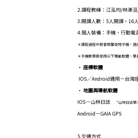
2.課程教練：江泓均/林溱洹
3.開課人數：5人開課，16
4.個人裝備：手機、行動電
＊課程過程中將會頻繁使用手機，建
＊手機教學將使用以下導航軟體，學
‧ 
座標
軟體
 IOS／Android通用－台灣
‧ 地圖與導航軟體 
IOS－山林日誌     
*山林日誌單
Android－GAIA GPS
5.交通方式 