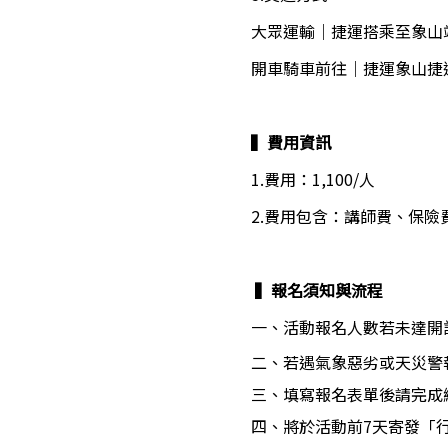
大眾運輸｜捷運搭乘至象山
開車騎車前往｜捷運象山捷
▍費用資訊
1.費用：1,100/人
2.費用包含：講師費、保險
 ▍報名須知與流程
一、活動報名人數若未達開
二、若遇氣象惡劣或天災警
三、填寫報名表單後請完成
四、將於活動前7天寄發「