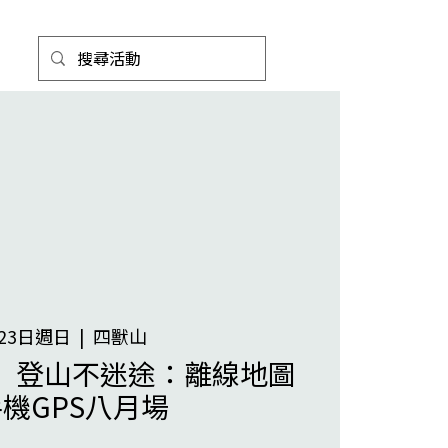
23日週日
  |  
四獸山
】登山不迷途：離線地圖
機GPS八月場