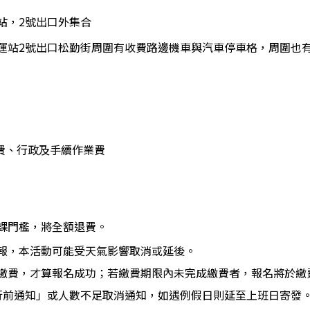
站，2號出口外集合
運站2號出口松勤街周圍有收費路邊機車與汽車停車格，周圍也
費、行政及手續作業費
課門檻，將全額退費。
報，本活動可能受天氣影響取消或延後。
繳費，才算報名成功；若繳費期限內未完成繳費者，報名將於繳
行前通知」或人數不足取消通知，如遇例假日則延至上班日寄發