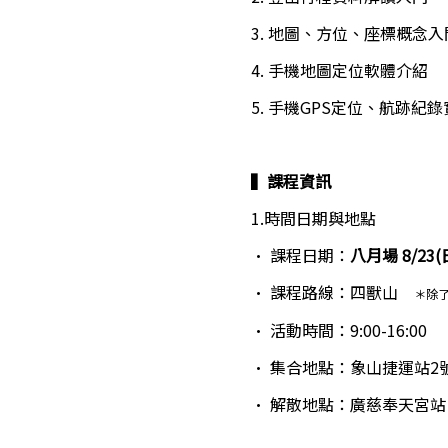
3. 地圖、方位、座標概念入
4. 手機地圖定位軟體介紹
5. 手機GPS定位、航跡紀
▍課程資訊 
1.時間日期與地點
‧ 課程日期：
八月場 8/23(
‧ 課程路線：四獸山　
＊除
‧ 活動時間：9:00-16:00
‧ 集合地點：象山捷運站2
‧ 解散地點：廣慈奉天宮站