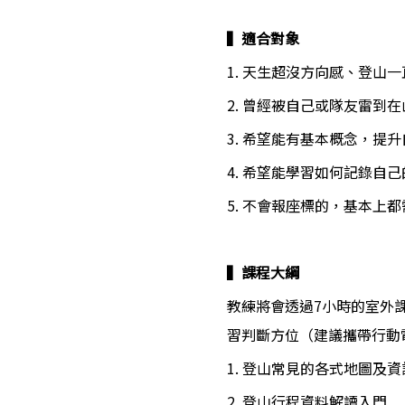
▍適合對象
1. 天生超沒方向感、登山
2. 曾經被自己或隊友雷到
3. 希望能有基本概念，提
4. 希望能學習如何記錄自
5. 不會報座標的，基本上
▍課程大綱
教練將會透過7小時的室外
習判斷方位（建議攜帶行動
1. 登山常見的各式地圖及
2. 登山行程資料解讀入門