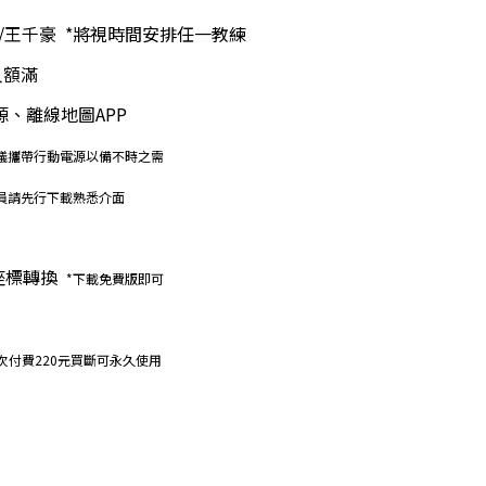
/王千豪  *將視時間安排任一教練
人額滿
源、離線地圖APP
議攜帶行動電源以備不時之需
員請先行下載熟悉介面
座標轉換  
*下載免費版即可
次付費220元買斷可永久使用