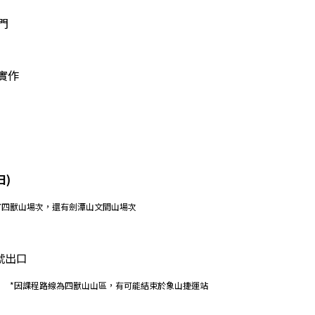
門
錄實作
日)
了四獸山場次，還有劍潭山文間山場次
號出口
　
*因課程路線為四獸山山區，有可能結束於象山捷運站