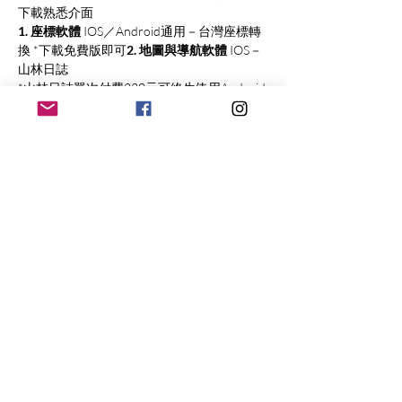
下載熟悉介面
1. 座標軟體
 IOS／Android通用－台灣座標轉
換 *下載免費版即可
2. 地圖與導航軟體 
IOS－
山林日誌       
*山林日誌單次付費220元可終生使用Android
－綠野遊蹤 
5.交通方式 
大眾運輸｜捷運搭乘至劍潭站，2號出口外集
合
自行前往｜捷運劍潭捷運站2號出口前，設有
「台北捷運劍潭站轉乘停車場」汽機車停車格
皆有，入口位於基河路；路邊也有些許汽機車
停車格
＊特別提醒：課程路線為A進B出，從捷運劍
潭站附近登山口起登，將於文湖線劍南路站附
近登山口出來；自行前往的朋友若將愛車停在
劍潭，會需要搭捷運回去牽車唷
▍費用資訊
單人定價｜＄1,100