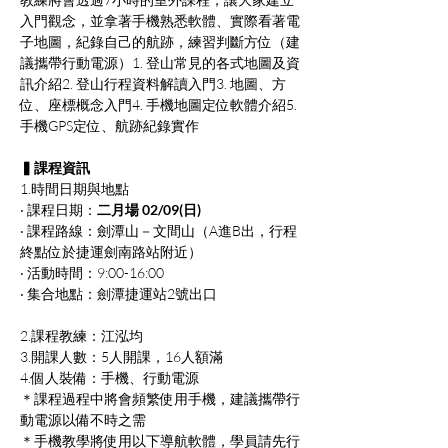
入門觀念，並拿著手機熟悉軟體、實際看著電
子地圖，紀錄自己的航跡，練習判斷方位（建
議攜帶行動電源）1. 登山常見的各式地圖及資
訊介紹2. 登山行程資料解讀入門3. 地圖、方
位、座標概念入門4. 手機地圖定位軟體介紹5. 
手機GPS定位、航跡紀錄實作
▍課程資訊 
1.時間日期與地點
‧ 課程日期：
二月場 02/09(日)
‧ 課程路線：劍潭山－文間山（A進B出，行程
終點位於捷運劍南路站附近）
‧ 活動時間：9:00-16:00
‧ 集合地點：劍潭捷運站2號出口
2.課程教練：江泓均
3.開課人數：5人開課，16人額滿
4.個人裝備：手機、行動電源
＊課程過程中將會頻繁使用手機，建議攜帶行
動電源以備不時之需
＊手機教學將使用以下導航軟體，學員請先行