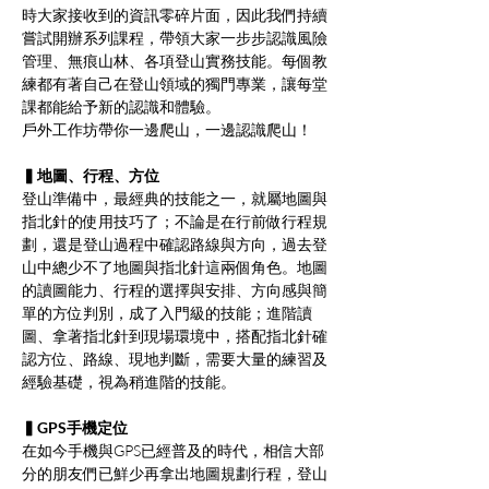
時大家接收到的資訊零碎片面，因此我們持續
嘗試開辦系列課程，帶領大家一步步認識風險
管理、無痕山林、各項登山實務技能。每個教
練都有著自己在登山領域的獨門專業，讓每堂
課都能給予新的認識和體驗。
戶外工作坊帶你一邊爬山，一邊認識爬山！
▍地圖、行程、方位
登山準備中，最經典的技能之一，就屬地圖與
指北針的使用技巧了；不論是在行前做行程規
劃，還是登山過程中確認路線與方向，過去登
山中總少不了地圖與指北針這兩個角色。地圖
的讀圖能力、行程的選擇與安排、方向感與簡
單的方位判別，成了入門級的技能；進階讀
圖、拿著指北針到現場環境中，搭配指北針確
認方位、路線、現地判斷，需要大量的練習及
經驗基礎，視為稍進階的技能。
▍GPS手機定位
在如今手機與GPS已經普及的時代，相信大部
分的朋友們已鮮少再拿出地圖規劃行程，登山