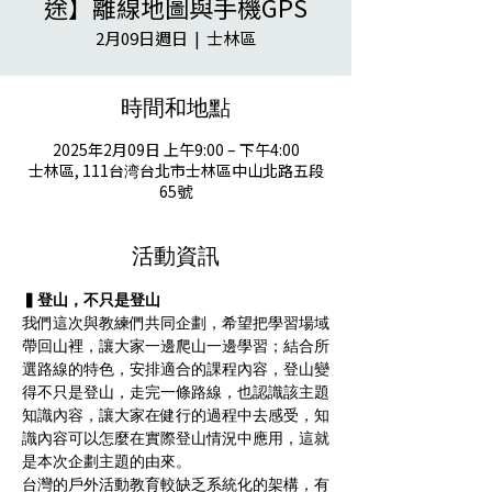
途】離線地圖與手機GPS
2月09日週日
  |  
士林區
時間和地點
2025年2月09日 上午9:00 – 下午4:00
士林區, 111台湾台北市士林區中山北路五段
65號
活動資訊
▍登山，不只是登山
我們這次與教練們共同企劃，希望把學習場域
帶回山裡，讓大家一邊爬山一邊學習；結合所
選路線的特色，安排適合的課程內容，登山變
得不只是登山，走完一條路線，也認識該主題
知識內容，讓大家在健行的過程中去感受，知
識內容可以怎麼在實際登山情況中應用，這就
是本次企劃主題的由來。
台灣的戶外活動教育較缺乏系統化的架構，有