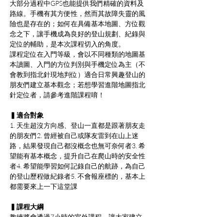
大部分過程中GPS也能提供我們精確的資料及
路線。手機有其方便性，然而其故障失靈的風
險也是存在的；如何在具備基本地圖、方位觀
念之下，讓手機成為良好的登山規劃、紀錄與
定位的輔助，是本次課程切入的角度。
課程定位在入門等級，會以不同種類的地圖基
本讀圖、入門的方位判別與手機定位為主（不
會教到指北針現地判位）適合日常興趣登山的
朋友們建立基本觀念；若想學習進階地圖指北
針定位者，請參考進階課程唷！
▍適合對象
1. 天生超沒方向感、登山一直都是跟著朋友走
的朋友們2. 曾經被自己或隊友雷到在山上迷
路，結果發現自己都沒概念也無可奈何者3. 希
望能有基本概念，提升自己在爬山時的安全性
者4. 希望能學習如何記錄自己的航跡，為自己
的登山歷程做紀錄者5. 不會報座標的，基本上
都需要來上一下這堂課
▍課程大綱
教練將會透過7小時的室外課程，讓大家建立