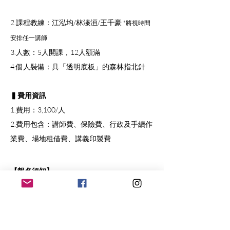
2.課程教練：江泓均/林溱洹/王千豪 
*將視時間
安排任一講師
3.人數：5人開課，12人額滿
4.個人裝備：具「透明底板」的森林指北針
▍費用資訊
1.費用：3,100/人
2.費用包含：講師費、保險費、行政及手續作
業費、場地租借費、講義印製費
【報名須知】
一、活動報名人數若未達開課門檻，將全額退
費。
二、若遇氣象惡劣或天災警報，本活動可能受
天氣影響取消或延後。