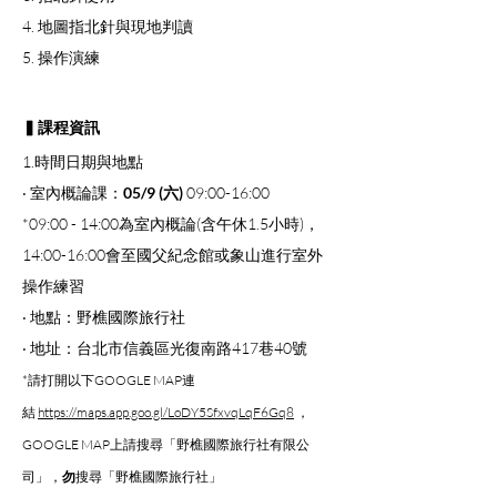
4. 地圖指北針與現地判讀
5. 操作演練
▍課程資訊
1.時間日期與地點
‧ 室內概論課：
05/9 (六)
 09:00-16:00
*09:00 - 14:00為室內概論(含午休1.5小時)，
14:00-16:00會至國父紀念館或象山進行室外
操作練習
‧ 地點：野樵國際旅行社
‧ 地址：台北市信義區光復南路417巷40號
*請打開以下GOOGLE MAP連
結 
https://maps.app.goo.gl/LoDY5SfxvqLqF6Gq8
 ，
GOOGLE MAP上請搜尋「野樵國際旅行社有限公
司」，
勿
搜尋「野樵國際旅行社」