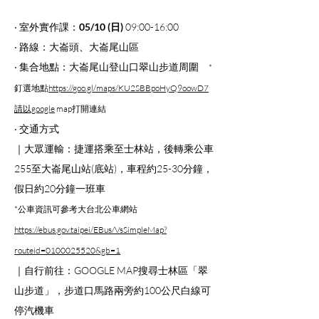
‧ 室外實作課：
05/10 (日)
 09:00-16:00 
‧ 路線：大崙頭、大崙尾山區
‧ 集合地點：大崙尾山登山口翠山步道周圍　
*
釘選地點
https://
goo.gl/maps/KU2SBBpoHyQ9oowD7
請以google
 map打開連結
‧ 交通方式 
｜大眾運輸：捷運搭乘至士林站，後轉乘公車
255至大崙尾山站(底站)，車程約25-30分鐘，
假日約20分鐘一班車
*公車資訊可參考大台北公車網站
https://ebus.gov.taipei/EBus/VsSimpleMap?
routeid=0100025520&gb=1
｜自行前往：GOOGLE MAP搜尋士林區「翠
山步道」，步道口馬路兩旁約100公尺白線可
停汽機車