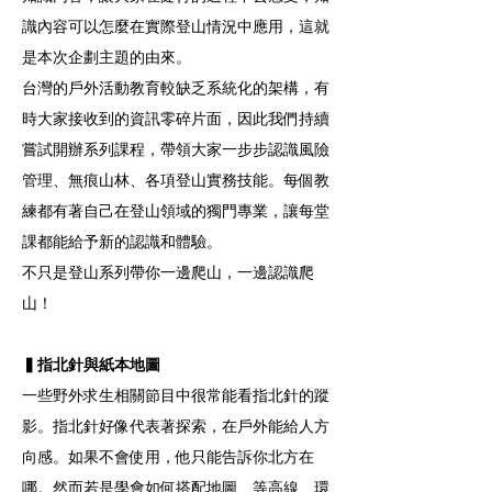
識內容可以怎麼在實際登山情況中應用，這就
是本次企劃主題的由來。
台灣的戶外活動教育較缺乏系統化的架構，有
時大家接收到的資訊零碎片面，因此我們持續
嘗試開辦系列課程，帶領大家一步步認識風險
管理、無痕山林、各項登山實務技能。每個教
練都有著自己在登山領域的獨門專業，讓每堂
課都能給予新的認識和體驗。
不只是登山系列帶你一邊爬山，一邊認識爬
山！
▍指北針與紙本地圖
一些野外求生相關節目中很常能看指北針的蹤
影。指北針好像代表著探索，在戶外能給人方
向感。如果不會使用，他只能告訴你北方在
哪。然而若是學會如何搭配地圖、等高線、環