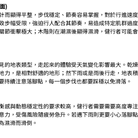
面)
計而顯得平整，步伐穩定、節奏容易掌握，對於行進速度
致步幅受限，強迫行人配合其節奏，易造成特定肌群過度
關節衝擊極大；木階則在潮濕後顯得濕滑，健行者可能會
見的地表類型，走起來的體驗受天氣變化影響最大。乾燥
地力，是相對舒適的地形；然下雨或是雨後行走，地表積
要持續注意落腳點，每一個步伐也都要踩穩以免滑落。
衡感與動態穩定性的要求較高，健行者需要需要高度專注
意力，受傷風險隨疲勞急升。若遇下雨則更要小心落腳點
為濕滑而滑倒。