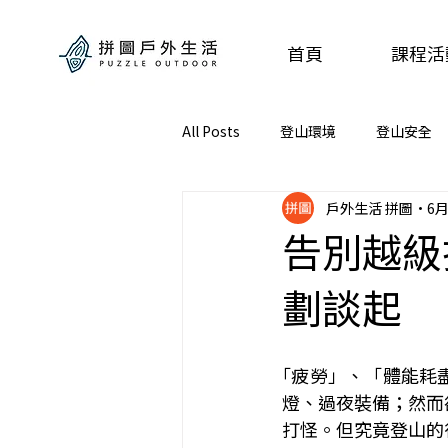
首頁
課程活
All Posts
登山環境
登山安全
戶外生活 拼圖
6月
告別越級
劃談起
｢疲勞」、「體能耗
燈、過夜裝備；然而
打怪。但究竟登山的