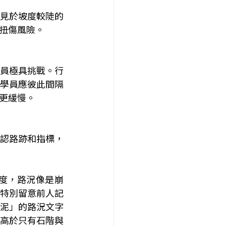
見於坡度較陡的
扭傷風險。
員極具挑戰。行
學員應彼此間隔
更緩慢。
認路跡和指標，
度，路況像是崩
特別留意前人記
泥」的路況文字
高於只有石階與