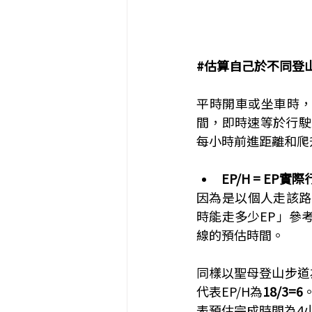
#估算自己於不同登
平時開車或坐車時
間，即時速等於行駛
每小時前進距離和爬
EP/H = EP實
因為是以個人走該路
時能走多少EP」參
線的預估時間。
同樣以聖母登山步道
代表EP/H為
18/3=6
表預估完成時間為4