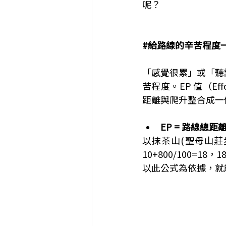
呢？
#給路線的辛苦程度
「感覺很累」或「聽
苦程度。EP 值（E
距離與爬升整合成一
EP = 路線總距離
以抹茶山(聖母山莊
10+800/100=1
以此公式為依據，就