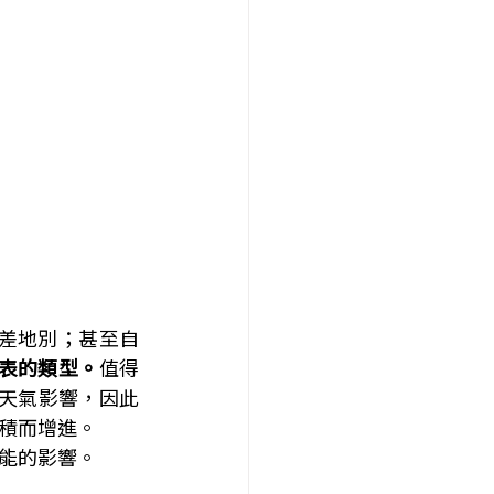
差地別；甚至自
表的類型。
值得
天氣影響，因此
積而增進。
可能的影響。