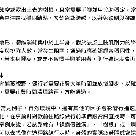
懸空或露出土表的樹根，且常需要手腳並用協助穩定，常
應專注尋找穩固踏點，嚴禁急躁跨越，以避免跌倒與腳踝
地形，體能消耗集中於上半身，對於缺乏上肢肌耐力的學
度與排隊人數，常發生阻塞；通過時應確認繩索穩固性，
，若本身懼高，或是不習慣手腳並用者，則行進速度會再
林
會遮蔽視野，健行者需要花費大量時間並放慢腳步，以確
，需要花費時間清理路徑，方能通過。
的常見例子，自然環境中，還有其他的因子會影響行進速
此，在事前針對欲前往路線做行前準備跟資訊查找時，可
舉例來說，若該路線有「裸露侵蝕溝」、「樹根」或「爛
可以去想像在這種路線行走時，身體的實際疲勞體感會遠