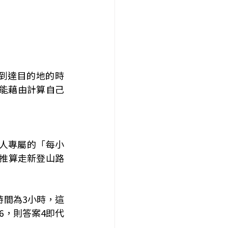
到達目的地的時
能藉由計算自己
個人專屬的「每小
值推算走新登山路
時間為3小時，這
6，則答案4即代