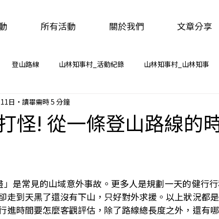
動
所有活動
關於我們
文章分享
登山路線
山林知事村_活動紀錄
山林知事村_山林知事
11日
讀畢需時 5 分鐘
打怪! 從一條登山路線的
盡」是常見的山域意外事故。更多人是規劃一天的健行行
卻走到天黑了還沒有下山，只好對外求援。以上狀況都是
行進時間要怎麼客觀評估，除了路線總長度之外，還有哪