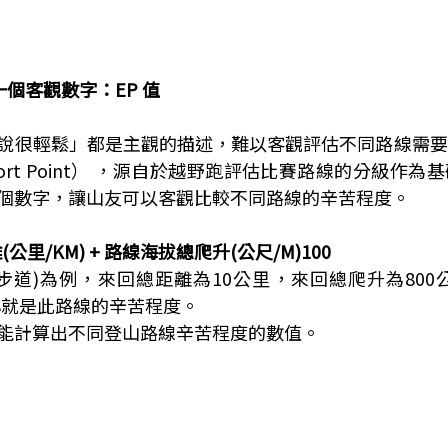
一個客觀數字
：EP 值
說很輕鬆」都是主觀的描述，難以客觀評估不同路線需要
ffort Point） ，源自於越野跑評估比賽路線的分級作
個數字，讓山友可以客觀比較不同路線的辛苦程度。
(公里/KM) + 路線海拔總爬升(公尺/M)100
步道)為例，來回總距離為10公里，來回總爬升為800
8，18就是此路線的辛苦程度。
能計算出不同登山路線辛苦程度的數值。