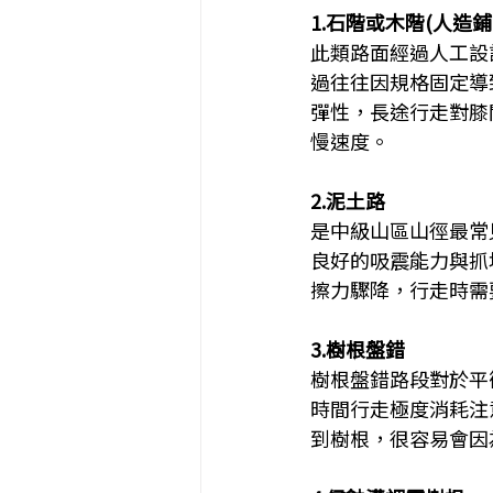
1.石階或木階(人造鋪
此類路面經過人工設
過往往因規格固定導
彈性，長途行走對膝
慢速度。
2.泥土路
是中級山區山徑最常
良好的吸震能力與抓
擦力驟降，行走時需
3.樹根盤錯
樹根盤錯路段對於平
時間行走極度消耗注
到樹根，很容易會因