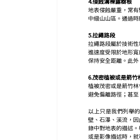
4.侵蝕溝裸露樹根
地表侵蝕嚴重，常有
中級山山區。通過時
5.拉繩路段
拉繩路段屬於技術性
進速度受限於地形寬
保持安全距離。此外
6.茂密植被或是箭竹
植被茂密或是箭竹林
避免偏離路徑；甚至
以上只是我們列舉
壁、石瀑、溪流，因
錄中對地表的描述。
或是影像描述時，就