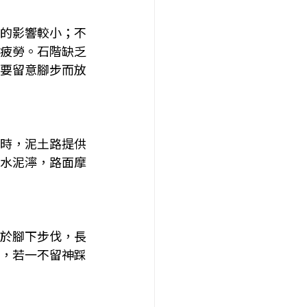
的影響較小；不
疲勞。石階缺乏
要留意腳步而放
時，泥土路提供
水泥濘，路面摩
於腳下步伐，長
，若一不留神踩