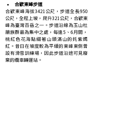
合歡東峰步道
合歡東峰海拔3421公尺，步道全長950
公尺，全程上坡，爬升321公尺，合歡東
峰為臺灣百岳之一。步道沿線為玉山杜
鵑族群最為集中之處，每逢5、6月間，
桃紅色花海點綴著山頭滿山的奼紫嫣
紅。昔日在坡度較為平緩的東峰東側曾
設有滑雪訓練場，因此步道沿途可見廢
棄的纜車轉運站。