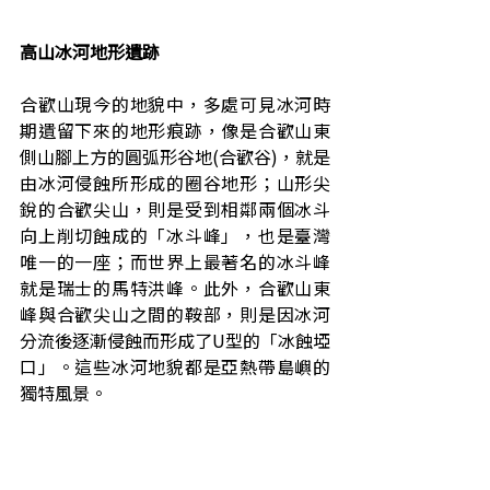
高山冰河地形遺跡
合歡山現今的地貌中，多處可見冰河時
期遺留下來的地形痕跡，像是合歡山東
側山腳上方的圓弧形谷地(合歡谷)，就是
由冰河侵蝕所形成的圈谷地形；山形尖
銳的合歡尖山，則是受到相鄰兩個冰斗
向上削切蝕成的「冰斗峰」，也是臺灣
唯一的一座；而世界上最著名的冰斗峰
就是瑞士的馬特洪峰。此外，合歡山東
峰與合歡尖山之間的鞍部，則是因冰河
分流後逐漸侵蝕而形成了U型的「冰蝕埡
口」。這些冰河地貌都是亞熱帶島嶼的
獨特風景。