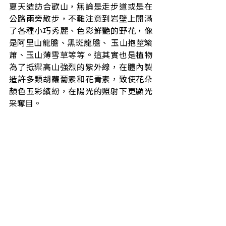
夏天造訪合歡山，無論是走步道或是在
公路兩旁散步，不難注意到岩壁上開滿
了各種小巧秀麗、色彩鮮艷的野花，像
是阿里山龍膽、黑斑龍膽、 玉山抱莖籟
蕭、玉山薄雪草等等。這其實也是植物
為了抵禦高山強烈的紫外線，在體內製
造許多類胡蘿蔔素和花青素，致使花朵
顏色五彩繽紛，在陽光的照射下更顯光
采奪目。