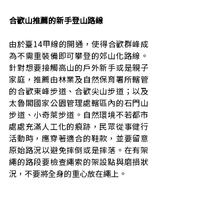
合歡山推薦的新手登山路線
由於臺14甲線的開通，使得合歡群峰成
為不需重裝備即可攀登的郊山化路線。
針對想要接觸高山的戶外新手或是親子
家庭，推薦由林業及自然保育署所轄管
的合歡東峰步道、合歡尖山步道；以及
太魯閣國家公園管理處轄區內的石門山
步道、小奇萊步道。自然環境不若都市
處處充滿人工化的痕跡，民眾從事健行
活動時，應穿著適合的鞋款，並要留意
原始路況以避免摔倒或是摔落。在有架
繩的路段要檢查繩索的架設點與磨損狀
況，不要將全身的重心放在繩上。