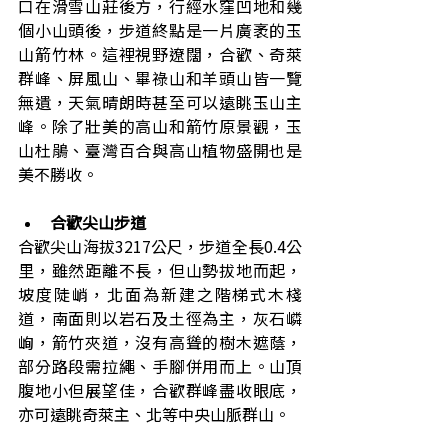
口在滑雪山莊後方，行經水窪凹地和幾
個小山頭後，步道終點是一片廣袤的玉
山箭竹林。這裡視野遼闊，合歡、奇萊
群峰、屏風山、畢祿山和羊頭山皆一覽
無遺，天氣晴朗時甚至可以遠眺玉山主
峰。除了壯美的高山和箭竹原景觀，玉
山杜鵑、臺灣百合與高山植物盛開也是
美不勝收。
合歡尖山步道
合歡尖山海拔3217公尺，步道全長0.4公
里，雖然距離不長，但山勢拔地而起，
坡度陡峭，北面為新建之階梯式木棧
道，南面則以岩石及土徑為主，灰石嶙
峋，箭竹夾道，沒有高聳的樹木遮蔭，
部分路段需拉繩、手腳併用而上。山頂
腹地小但展望佳，合歡群峰盡收眼底，
亦可遠眺奇萊主、北等中央山脈群山。