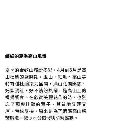
繽紛的夏季高山風情
夏季的合歡山繽紛多彩，4月到6月是高
山杜鵑的盛開期，玉山、紅毛、高山等
特有種杜鵑接力盛開，滿山花團錦簇、
奼紫焉紅，好不繽紛熱鬧，是高山上的
視覺饗宴。在欣賞美麗花朵的時，也別
忘了觀察杜鵑的葉子，其質地又硬又
厚，葉緣反捲，原來是為了適應高山嚴
苛環境，減少水分蒸發與防禦嚴寒。