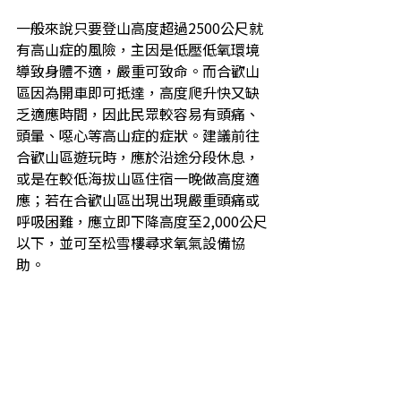
一般來說只要登山高度超過2500公尺就
有高山症的風險，主因是低壓低氧環境
導致身體不適，嚴重可致命。而合歡山
區因為開車即可抵達，高度爬升快又缺
乏適應時間，因此民眾較容易有頭痛、
頭暈、噁心等高山症的症狀。建議前往
合歡山區遊玩時，應於沿途分段休息，
或是在較低海拔山區住宿一晚做高度適
應；若在合歡山區出現出現嚴重頭痛或
呼吸困難，應立即下降高度至2,000公尺
以下，並可至松雪樓尋求氧氣設備協
助。