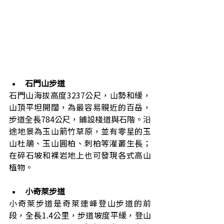
石門山步道
石門山海拔高度3237公尺，山勢和緩，
山頂平坦開闊，為最容易親近的百岳，
步道全長784公尺，鋪設棧道與石階。沿
途地景為玉山箭竹草原，並有零星的玉
山杜鵑、玉山圓柏、刺柏等灌叢生長；
在碎石坡和裸岩地上也可發現各式高山
植物。
小奇萊步道
小奇萊步道是奇萊連峰登山步道的前
段，全長1.4公里，步道坡度平緩，登山