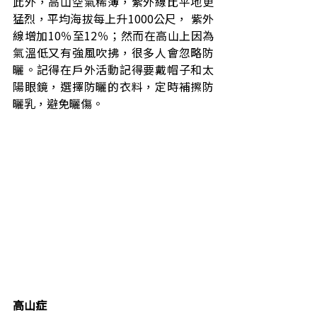
此外，高山空氣稀薄，紫外線比平地更
猛烈，平均海拔每上升1000公尺， 紫外
線增加10％至12％；然而在高山上因為
氣溫低又有強風吹拂，很多人會忽略防
曬。記得在戶外活動記得要戴帽子和太
陽眼鏡，選擇防曬的衣料，定時補擦防
曬乳，避免曬傷。
高山症