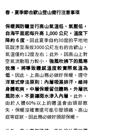
春、夏季節合歡山登山健行注意事項
保暖與防曬並行高山氣溫低、氣壓低，
自海平面起每升高 1,000 公尺，溫度下
降約 6 度
。因此夏季自約30度的平地地
區跋涉至海拔3000公尺左右的合歡山，
氣溫僅約12度左右；此外，因高山上對
空氣流動阻力較小，
強風吹拂下的風寒
效應，將導致體感溫度較實際氣溫為
低
。因此，上高山務必做好保暖，遵守
洋蔥式穿法原則：內層吸濕排汗，維持
身體乾爽，中層保暖留住體熱，外層抗
風防水，不要讓雨水滲入內層
。此外，
由於人體60%以上的體溫會由頭部散
失，保暖沒確實還可能引發頭痛、高山
症等症狀，因此務必做好頭部保暖。