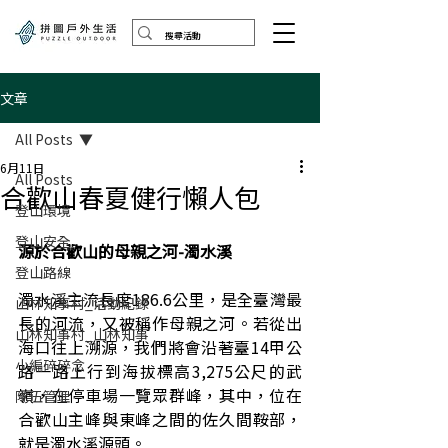
文章
All Posts
6月11日
All Posts
合歡山春夏健行懶人包
登山環境
登山安全
源於合歡山的母親之河-濁水溪
登山路線
濁水溪主流長度186.6公里，是全臺灣最
山林知事村_活動紀錄
長的河流，又被稱作母親之河。若從出
山林知事村_山林知事
海口往上溯源，我們將會沿著臺14甲公
小編碎碎念
路一路上行到海拔標高3,275公尺的武
嶺，在停車場一覽眾群峰，其中，位在
隊伍管理
合歡山主峰與東峰之間的佐久間鞍部，
就是濁水溪源頭。